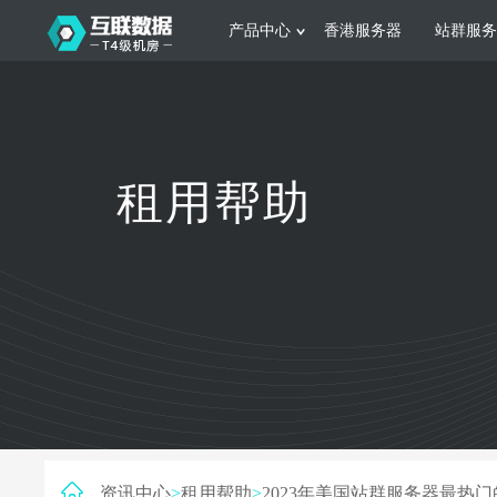
产品中心
香港服务器
站群服务
服务器租用
网站建设
游戏运营
公司介绍
联系我们
香港服务器
美国服务器
韩国服务器
根据不同规模的网站提供可定制化的架
集游戏部署、游戏
租用帮助
构和 一站式协助
大要 素帮助游戏
日本服务器
新加坡服务器
台湾服务器
马来西亚服务器
菲律宾服务器
澳洲服务器
智能家居
制造业升
荷兰服务器
加拿大服务器
法国服务器
采用全托管的一站式物联网智能服务，
多年制造业ERP
英国服务器
德国服务器
轻松构 建多种智能网物联网最佳平台
业企业 提供高效
资讯中心
>
租用帮助
>
2023年美国站群服务器最热门