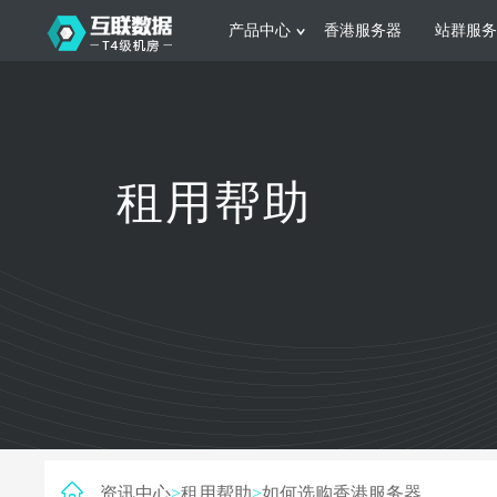
产品中心
香港服务器
站群服务
服务器租用
网站建设
游戏运营
公司介绍
联系我们
香港服务器
美国服务器
韩国服务器
根据不同规模的网站提供可定制化的架
集游戏部署、游戏
租用帮助
构和 一站式协助
大要 素帮助游戏
日本服务器
新加坡服务器
台湾服务器
马来西亚服务器
菲律宾服务器
澳洲服务器
智能家居
制造业升
荷兰服务器
加拿大服务器
法国服务器
采用全托管的一站式物联网智能服务，
多年制造业ERP
英国服务器
德国服务器
轻松构 建多种智能网物联网最佳平台
业企业 提供高效
资讯中心
>
租用帮助
>
如何选购香港服务器