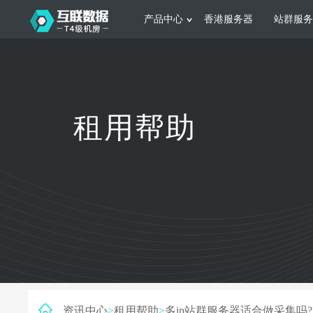
产品中心
香港服务器
站群服务
服务器租用
网站建设
游戏运营
公司介绍
联系我们
香港服务器
美国服务器
韩国服务器
根据不同规模的网站提供可定制化的架
集游戏部署、游戏
租用帮助
构和 一站式协助
大要 素帮助游戏
日本服务器
新加坡服务器
台湾服务器
马来西亚服务器
菲律宾服务器
澳洲服务器
智能家居
制造业升
荷兰服务器
加拿大服务器
法国服务器
采用全托管的一站式物联网智能服务，
多年制造业ERP
英国服务器
德国服务器
轻松构 建多种智能网物联网最佳平台
业企业 提供高效
资讯中心
>
租用帮助
>
多ip站群服务器适合做采集吗?