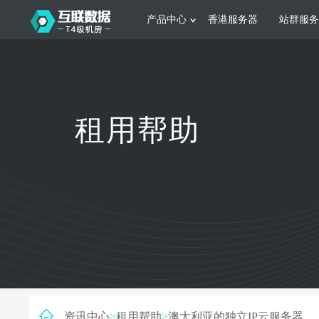
产品中心
香港服务器
站群服务
服务器租用
网站建设
游戏运营
公司介绍
联系我们
香港服务器
美国服务器
韩国服务器
根据不同规模的网站提供可定制化的架
集游戏部署、游戏
租用帮助
构和 一站式协助
大要 素帮助游戏
日本服务器
新加坡服务器
台湾服务器
马来西亚服务器
菲律宾服务器
澳洲服务器
智能家居
制造业升
荷兰服务器
加拿大服务器
法国服务器
采用全托管的一站式物联网智能服务，
多年制造业ERP
英国服务器
德国服务器
轻松构 建多种智能网物联网最佳平台
业企业 提供高效
资讯中心
>
租用帮助
>
澳大利亚的独立IP云服务器