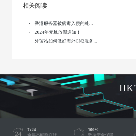
相关阅读
香港服务器被病毒入侵的处...
·
2024年元旦放假通知！
·
外贸站如何做好海外CN2服务...
·
HK
7x24
100%
全年不间断在线
数据安全保障