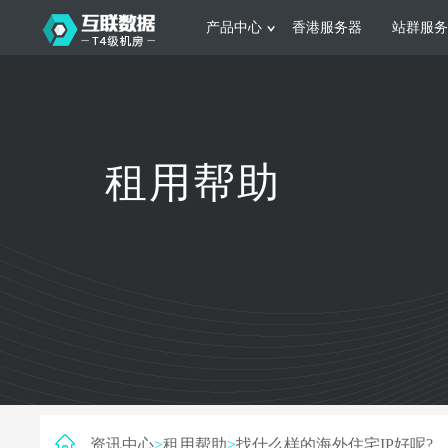
产品中心
香港服务器
站群服务
服务器租用
网站建设
游戏运营
公司介绍
联系我们
香港服务器
美国服务器
韩国服务器
根据不同规模的网站提供可定制化的架
集游戏部署、游戏
租用帮助
构和 一站式协助
大要 素帮助游戏
日本服务器
新加坡服务器
台湾服务器
马来西亚服务器
菲律宾服务器
澳洲服务器
智能家居
制造业升
荷兰服务器
加拿大服务器
法国服务器
采用全托管的一站式物联网智能服务，
多年制造业ERP
英国服务器
德国服务器
轻松构 建多种智能网物联网最佳平台
业企业 提供高效
资讯中心
>
租用帮助
>
找什么样的海外住宅IP好呢?