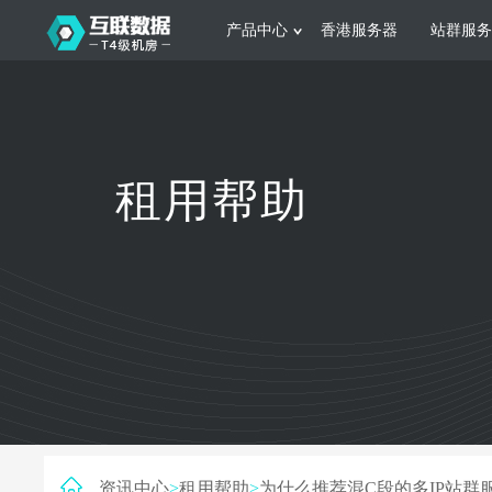
产品中心
香港服务器
站群服务
服务器租用
网站建设
游戏运营
公司介绍
联系我们
香港服务器
美国服务器
韩国服务器
根据不同规模的网站提供可定制化的架
集游戏部署、游戏
租用帮助
构和 一站式协助
大要 素帮助游戏
日本服务器
新加坡服务器
台湾服务器
马来西亚服务器
菲律宾服务器
澳洲服务器
智能家居
制造业升
荷兰服务器
加拿大服务器
法国服务器
采用全托管的一站式物联网智能服务，
多年制造业ERP
英国服务器
德国服务器
轻松构 建多种智能网物联网最佳平台
业企业 提供高效
资讯中心
>
租用帮助
>
为什么推荐混C段的多IP站群服