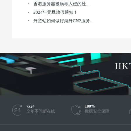
香港服务器被病毒入侵的处...
·
2024年元旦放假通知！
·
外贸站如何做好海外CN2服务...
·
HK
7x24
100%
全年不间断在线
数据安全保障