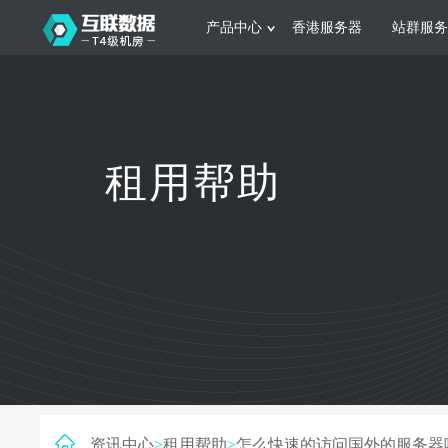
产品中心
香港服务器
站群服务
服务器租用
网站建设
游戏运营
公司介绍
联系我们
香港服务器
美国服务器
韩国服务器
根据不同规模的网站提供可定制化的架
集游戏部署、游戏
租用帮助
构和 一站式协助
大要 素帮助游戏
日本服务器
新加坡服务器
台湾服务器
马来西亚服务器
菲律宾服务器
澳洲服务器
智能家居
制造业升
荷兰服务器
加拿大服务器
法国服务器
采用全托管的一站式物联网智能服务，
多年制造业ERP
英国服务器
德国服务器
轻松构 建多种智能网物联网最佳平台
业企业 提供高效
资讯中心
>
租用帮助
>
怎么快速的访问国外的服务器