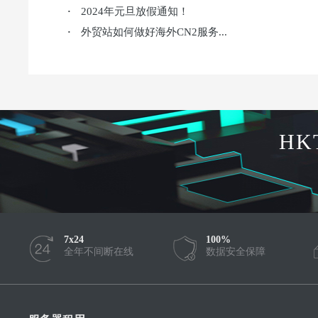
2024年元旦放假通知！
·
外贸站如何做好海外CN2服务...
·
HK
7x24
100%
全年不间断在线
数据安全保障