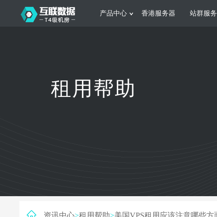
产品中心
香港服务器
站群服务
服务器租用
网站建设
游戏运营
公司介绍
联系我们
香港服务器
美国服务器
韩国服务器
根据不同规模的网站提供可定制化的架
集游戏部署、游戏
租用帮助
构和 一站式协助
大要 素帮助游戏
日本服务器
新加坡服务器
台湾服务器
马来西亚服务器
菲律宾服务器
澳洲服务器
智能家居
制造业升
荷兰服务器
加拿大服务器
法国服务器
采用全托管的一站式物联网智能服务，
多年制造业ERP
英国服务器
德国服务器
轻松构 建多种智能网物联网最佳平台
业企业 提供高效
资讯中心
>
租用帮助
>
美国VPS租用应该注意哪些方