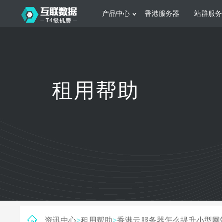
产品中心
香港服务器
站群服务
服务器租用
网站建设
游戏运营
公司介绍
联系我们
香港服务器
美国服务器
韩国服务器
根据不同规模的网站提供可定制化的架
集游戏部署、游戏
租用帮助
构和 一站式协助
大要 素帮助游戏
日本服务器
新加坡服务器
台湾服务器
马来西亚服务器
菲律宾服务器
澳洲服务器
智能家居
制造业升
荷兰服务器
加拿大服务器
法国服务器
采用全托管的一站式物联网智能服务，
多年制造业ERP
英国服务器
德国服务器
轻松构 建多种智能网物联网最佳平台
业企业 提供高效
资讯中心
>
租用帮助
>
香港云服务器怎么提升小型网