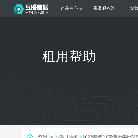
产品中心
香港服务器
站
服务器租用
云
网站建设
公司介绍
香港服务器
美国服务器
韩国服务器
根据不同规模的网站提供可定制化的架
集
租用帮助
构和 一站式协助
大
日本服务器
新加坡服务器
台湾服务器
马来西亚服务器
菲律宾服务器
澳洲服务器
智能家居
荷兰服务器
加拿大服务器
法国服务器
高
采用全托管的一站式物联网智能服务，
多
英国服务器
德国服务器
轻松构 建多种智能网物联网最佳平台
业
资讯中心
>
租用帮助
>
2022年该如何选择美国VP