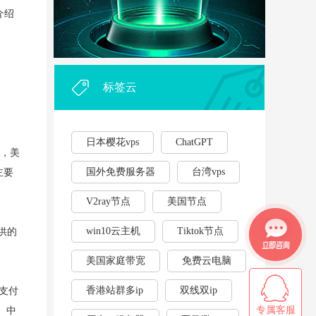
外贸企业和个人利用vps，能...
·
介绍
2023年云服务器用作游戏挂...
·
标签云
日本樱花vps
ChatGPT
下，美
国外免费服务器
台湾vps
主要
V2ray节点
美国节点
win10云主机
Tiktok节点
供的
美国家庭带宽
免费云电脑
香港站群多ip
双线双ip
外支付
专属客服
贵。中