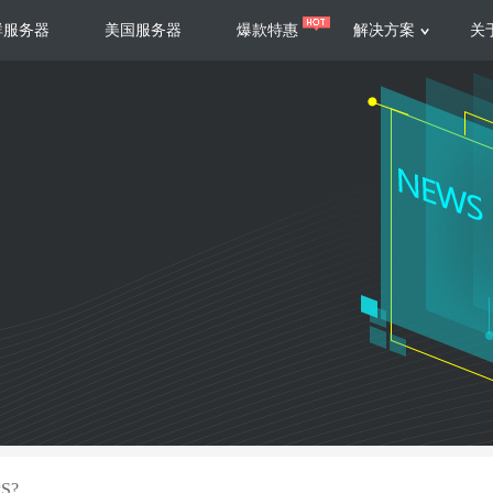
群服务器
美国服务器
爆款特惠
解决方案
关
服务器
服务器
游戏运营
视频娱乐
联系我们
服务支持
香港云服务器
美国云服务器
台湾云服务器
香港
游戏部署、游戏运营以及游戏安全三
集源视频存储、高效自动转
要 素帮助游戏企业快速部署
以及 内容分发等功能，加
新加坡云服务器
菲律宾云服务器
108全球云
机柜租
全球公有云
电信机
制造业升级
大数据营销
防服务器
年制造业ERP部署经验，为广大制造
低成本有效采集、分析、应
企业 提供高效可靠的数字化生产平台
数据，降 低20%的人工成
香港高防
美国高防
大带宽高防
定位营销
S?