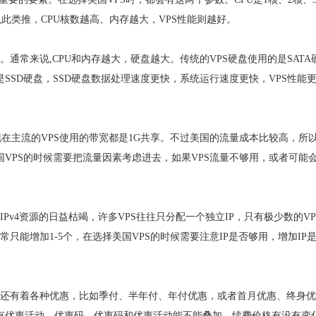
.....以此类推，CPU核数越高、内存越大，VPS性能则越好。
。通常来说,CPU和内存越大，硬盘越大。传统的VPS硬盘使用的是SATA
SSD硬盘，SSD硬盘数据处理速度更快，系统运行速度更快，VPS性能
在主流的VPS使用的带宽都是1G共享。不过美国的流量成本比较高，所
国VPS的时候需要把流量因素考虑进去，如果VPS流量不够用，或者可能
着IPv4资源的日益枯竭，许多VPS往往只分配一个独立IP，只有极少数的VP
常只能增加1-5个，在选择美国VPS的时候需要注意IP是否够用，增加IP
但还有着各种优惠，比如季付、半年付、年付优惠，或者首月优惠、终身
没有优惠活动，优惠码，优惠码和优惠活动能不能叠加，续费价格有没有变