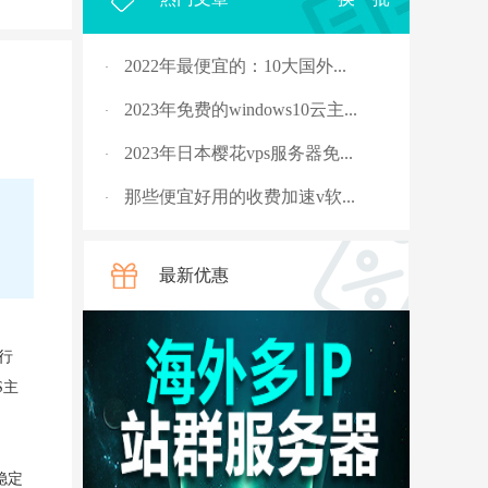
2022年最便宜的：10大国外...
·
2023年免费的windows10云主...
·
2023年日本樱花vps服务器免...
·
那些便宜好用的收费加速v软...
·
2023年，国外十大免费服务...
·
最新优惠
rpc服务器不可用的4种解决...
·
从5G角度讲讲什么是“上行...
·
行
国外vps 加速免费安装
·
S主
骨灰玩家教你安全搭建“游...
·
V2ray节点配置连接后无法科...
·
稳定