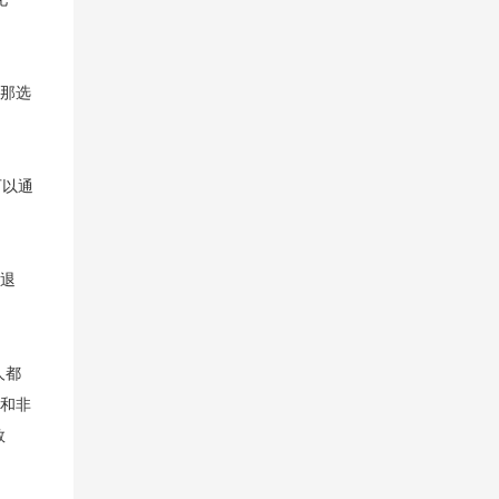
，那选
可以通
内退
人都
理和非
数