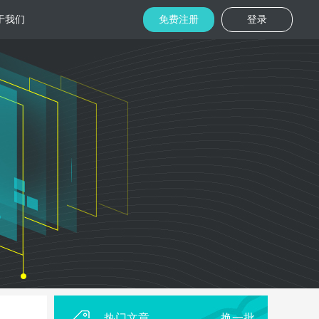
于我们
免费注册
登录
托管
金融区块链
机房
美国机房
台湾机房
码切片技术
结合金融行业的重实效、重安全的行业
速视频播放
特 点，为金融平台提供专业快速部署架
构
用
柜租用
香港机柜租用
美国机柜租用
外贸电商
用海量营销
为电商用户提供一站式解决方案，企业
本，做到精准
可根 据架构灵活调整配置，快速搭建电
商平台
热门文章
换一批