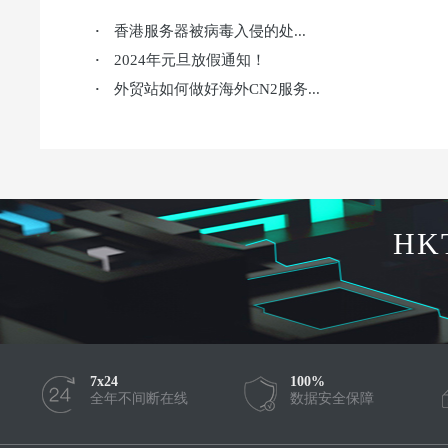
香港服务器被病毒入侵的处...
·
2024年元旦放假通知！
·
外贸站如何做好海外CN2服务...
·
HK
7x24
100%
全年不间断在线
数据安全保障