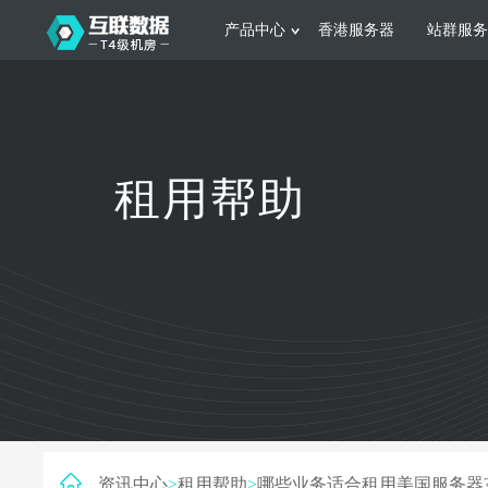
产品中心
香港服务器
站群服务
服务器租用
网站建设
游戏运营
公司介绍
联系我们
香港服务器
美国服务器
韩国服务器
根据不同规模的网站提供可定制化的架
集游戏部署、游戏
租用帮助
构和 一站式协助
大要 素帮助游戏
日本服务器
新加坡服务器
台湾服务器
马来西亚服务器
菲律宾服务器
澳洲服务器
智能家居
制造业升
荷兰服务器
加拿大服务器
法国服务器
采用全托管的一站式物联网智能服务，
多年制造业ERP
英国服务器
德国服务器
轻松构 建多种智能网物联网最佳平台
业企业 提供高效
资讯中心
>
租用帮助
>
哪些业务适合租用美国服务器