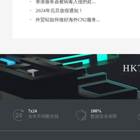
香港服务器被病毒入侵的处...
·
2024年元旦放假通知！
·
外贸站如何做好海外CN2服务...
·
HK
7x24
100%
全年不间断在线
数据安全保障