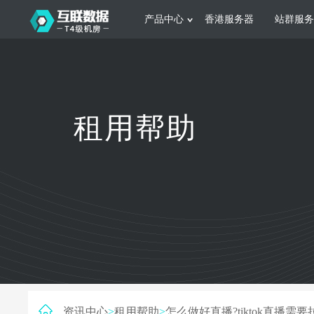
产品中心
香港服务器
站群服务
服务器租用
网站建设
游戏运营
公司介绍
联系我们
香港服务器
美国服务器
韩国服务器
根据不同规模的网站提供可定制化的架
集游戏部署、游戏
租用帮助
构和 一站式协助
大要 素帮助游戏
日本服务器
新加坡服务器
台湾服务器
马来西亚服务器
菲律宾服务器
澳洲服务器
智能家居
制造业升
荷兰服务器
加拿大服务器
法国服务器
采用全托管的一站式物联网智能服务，
多年制造业ERP
英国服务器
德国服务器
轻松构 建多种智能网物联网最佳平台
业企业 提供高效
资讯中心
>
租用帮助
>
怎么做好直播?tiktok直播需要