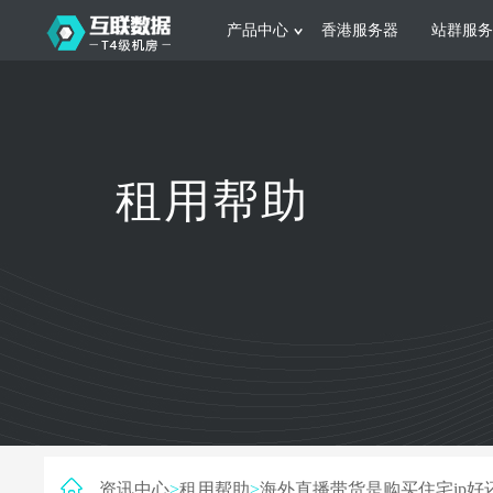
产品中心
香港服务器
站群服务
服务器租用
网站建设
游戏运营
公司介绍
联系我们
香港服务器
美国服务器
韩国服务器
根据不同规模的网站提供可定制化的架
集游戏部署、游戏
租用帮助
构和 一站式协助
大要 素帮助游戏
日本服务器
新加坡服务器
台湾服务器
马来西亚服务器
菲律宾服务器
澳洲服务器
智能家居
制造业升
荷兰服务器
加拿大服务器
法国服务器
采用全托管的一站式物联网智能服务，
多年制造业ERP
英国服务器
德国服务器
轻松构 建多种智能网物联网最佳平台
业企业 提供高效
资讯中心
>
租用帮助
>
海外直播带货是购买住宅ip好还