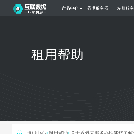
产品中心
香港服务器
站群服务
服务器租用
网站建设
游戏运营
公司介绍
联系我们
香港服务器
美国服务器
韩国服务器
根据不同规模的网站提供可定制化的架
集游戏部署、游戏
租用帮助
构和 一站式协助
大要 素帮助游戏
日本服务器
新加坡服务器
台湾服务器
马来西亚服务器
菲律宾服务器
澳洲服务器
智能家居
制造业升
荷兰服务器
加拿大服务器
法国服务器
采用全托管的一站式物联网智能服务，
多年制造业ERP
英国服务器
德国服务器
轻松构 建多种智能网物联网最佳平台
业企业 提供高效
资讯中心
>
租用帮助
>
关于香港云服务器性能您了解