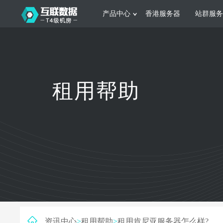
产品中心
香港服务器
站群服务
服务器租用
网站建设
游戏运营
公司介绍
联系我们
香港服务器
美国服务器
韩国服务器
根据不同规模的网站提供可定制化的架
集游戏部署、游戏
租用帮助
构和 一站式协助
大要 素帮助游戏
日本服务器
新加坡服务器
台湾服务器
马来西亚服务器
菲律宾服务器
澳洲服务器
智能家居
制造业升
荷兰服务器
加拿大服务器
法国服务器
采用全托管的一站式物联网智能服务，
多年制造业ERP
英国服务器
德国服务器
轻松构 建多种智能网物联网最佳平台
业企业 提供高效
资讯中心
>
租用帮助
>
租用肯尼亚服务器怎么样?