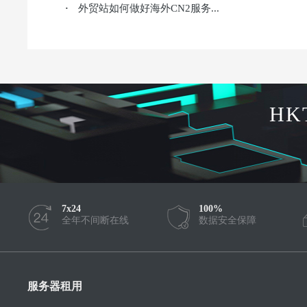
外贸站如何做好海外CN2服务...
·
HK
7x24
100%
全年不间断在线
数据安全保障
服务器租用