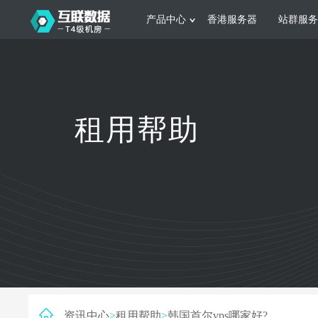
产品中心
香港服务器
站群服务
服务器租用
网站建设
游戏运营
公司介绍
联系我们
香港服务器
美国服务器
韩国服务器
根据不同规模的网站提供可定制化的架
集游戏部署、游戏
租用帮助
构和 一站式协助
大要 素帮助游戏
日本服务器
新加坡服务器
台湾服务器
马来西亚服务器
菲律宾服务器
澳洲服务器
智能家居
制造业升
荷兰服务器
加拿大服务器
法国服务器
采用全托管的一站式物联网智能服务，
多年制造业ERP
英国服务器
德国服务器
轻松构 建多种智能网物联网最佳平台
业企业 提供高效
资讯中心
>
租用帮助
>
韩国首尔vps哪家好?