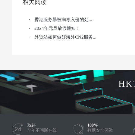
相关阅读
香港服务器被病毒入侵的处...
·
2024年元旦放假通知！
·
外贸站如何做好海外CN2服务...
·
HK
7x24
100%
全年不间断在线
数据安全保障