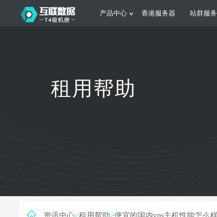
产品中心
香港服务器
站群服务
服务器租用
网站建设
游戏运营
公司介绍
联系我们
香港服务器
美国服务器
韩国服务器
根据不同规模的网站提供可定制化的架
集游戏部署、游戏
租用帮助
构和 一站式协助
大要 素帮助游戏
日本服务器
新加坡服务器
台湾服务器
马来西亚服务器
菲律宾服务器
澳洲服务器
智能家居
制造业升
荷兰服务器
加拿大服务器
法国服务器
采用全托管的一站式物联网智能服务，
多年制造业ERP
英国服务器
德国服务器
轻松构 建多种智能网物联网最佳平台
业企业 提供高效
资讯中心
>
租用帮助
>
便宜的国内vps主机性能怎么