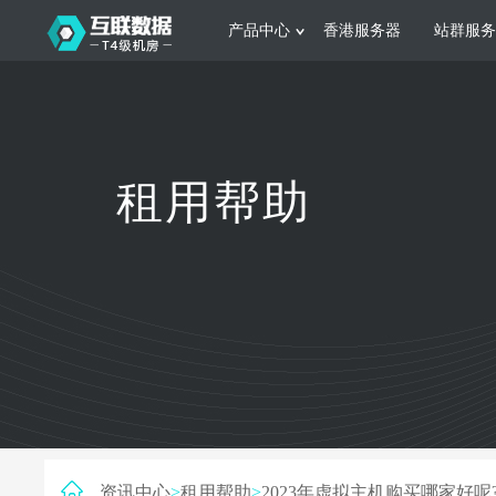
产品中心
香港服务器
站群服务
服务器租用
网站建设
游戏运营
公司介绍
联系我们
香港服务器
美国服务器
韩国服务器
根据不同规模的网站提供可定制化的架
集游戏部署、游戏
租用帮助
构和 一站式协助
大要 素帮助游戏
日本服务器
新加坡服务器
台湾服务器
马来西亚服务器
菲律宾服务器
澳洲服务器
智能家居
制造业升
荷兰服务器
加拿大服务器
法国服务器
采用全托管的一站式物联网智能服务，
多年制造业ERP
英国服务器
德国服务器
轻松构 建多种智能网物联网最佳平台
业企业 提供高效
资讯中心
>
租用帮助
>
2023年虚拟主机购买哪家好呢