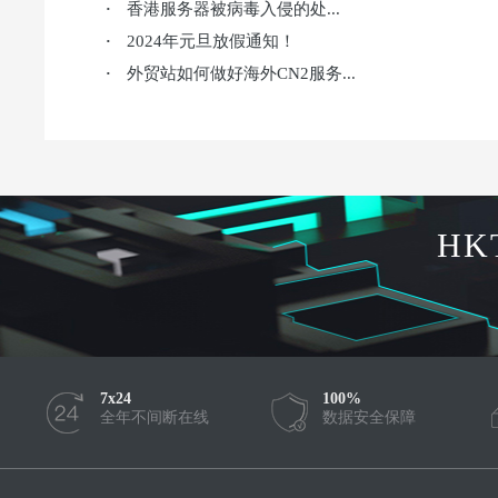
香港服务器被病毒入侵的处...
·
2024年元旦放假通知！
·
外贸站如何做好海外CN2服务...
·
HK
7x24
100%
全年不间断在线
数据安全保障