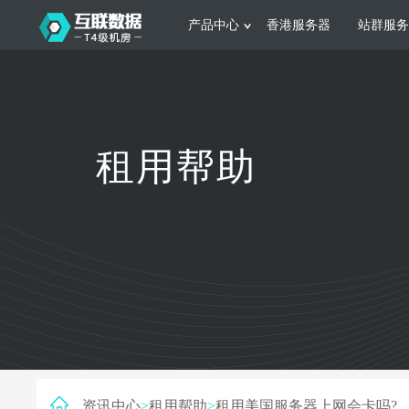
产品中心
香港服务器
站群服务
服务器租用
网站建设
游戏运营
公司介绍
联系我们
香港服务器
美国服务器
韩国服务器
根据不同规模的网站提供可定制化的架
集游戏部署、游戏
租用帮助
构和 一站式协助
大要 素帮助游戏
日本服务器
新加坡服务器
台湾服务器
马来西亚服务器
菲律宾服务器
澳洲服务器
智能家居
制造业升
荷兰服务器
加拿大服务器
法国服务器
采用全托管的一站式物联网智能服务，
多年制造业ERP
英国服务器
德国服务器
轻松构 建多种智能网物联网最佳平台
业企业 提供高效
资讯中心
>
租用帮助
>
租用美国服务器上网会卡吗?