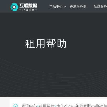
产品中心
香港服务器
站群服务
服务器租用
网站建设
游戏运营
公司介绍
联系我们
香港服务器
美国服务器
韩国服务器
根据不同规模的网站提供可定制化的架
集游戏部署、游戏
租用帮助
构和 一站式协助
大要 素帮助游戏
日本服务器
新加坡服务器
台湾服务器
马来西亚服务器
菲律宾服务器
澳洲服务器
智能家居
制造业升
荷兰服务器
加拿大服务器
法国服务器
采用全托管的一站式物联网智能服务，
多年制造业ERP
英国服务器
德国服务器
轻松构 建多种智能网物联网最佳平台
业企业 提供高效
资讯中心
>
租用帮助
>
为什么2023年俄罗斯vps那么