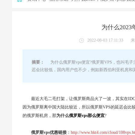
为什么2023
2022-08-03 17:11:33
来
摘要：
为什么俄罗斯vps便宜?俄罗斯VPS，也叫毛子主
迟会比较低，国内用户也不少，例如新西伯利亚机房和
最近大毛二毛打架，让俄罗斯商品火了一波，其实在IDC行
因为俄罗斯离中国大陆比较近，所以俄罗斯VPS的延迟会比
的俄罗斯机房，那
为什么
俄罗斯vps那么便宜
?
俄罗斯vps优惠链接
：
http://www.hkt4.com/cloud/108vps.h