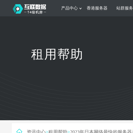
产品中心
香港服务器
站群服务
服务器租用
网站建设
游戏运营
公司介绍
联系我们
香港服务器
美国服务器
韩国服务器
根据不同规模的网站提供可定制化的架
集游戏部署、游戏
租用帮助
构和 一站式协助
大要 素帮助游戏
日本服务器
新加坡服务器
台湾服务器
马来西亚服务器
菲律宾服务器
澳洲服务器
智能家居
制造业升
荷兰服务器
加拿大服务器
法国服务器
采用全托管的一站式物联网智能服务，
多年制造业ERP
英国服务器
德国服务器
轻松构 建多种智能网物联网最佳平台
业企业 提供高效
资讯中心
>
租用帮助
>
2023年日本网络最快的服务器