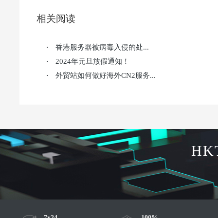
相关阅读
香港服务器被病毒入侵的处...
·
2024年元旦放假通知！
·
外贸站如何做好海外CN2服务...
·
HK
7x24
100%