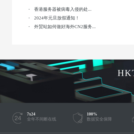
香港服务器被病毒入侵的处...
·
2024年元旦放假通知！
·
外贸站如何做好海外CN2服务...
·
HK
7x24
100%
全年不间断在线
数据安全保障