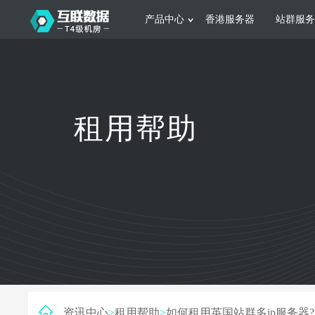
产品中心
香港服务器
站群服务
服务器租用
网站建设
游戏运营
公司介绍
联系我们
香港服务器
美国服务器
韩国服务器
根据不同规模的网站提供可定制化的架
集游戏部署、游戏
租用帮助
构和 一站式协助
大要 素帮助游戏
日本服务器
新加坡服务器
台湾服务器
马来西亚服务器
菲律宾服务器
澳洲服务器
智能家居
制造业升
荷兰服务器
加拿大服务器
法国服务器
采用全托管的一站式物联网智能服务，
多年制造业ERP
英国服务器
德国服务器
轻松构 建多种智能网物联网最佳平台
业企业 提供高效
资讯中心
>
租用帮助
>
如何租用英国站群多ip服务器?