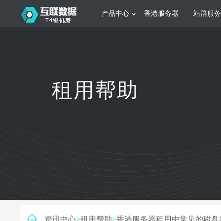
产品中心
香港服务器
站群服务
服务器租用
网站建设
游戏运营
公司介绍
联系我们
香港服务器
美国服务器
韩国服务器
根据不同规模的网站提供可定制化的架
集游戏部署、游戏
租用帮助
构和 一站式协助
大要 素帮助游戏
日本服务器
新加坡服务器
台湾服务器
马来西亚服务器
菲律宾服务器
澳洲服务器
智能家居
制造业升
荷兰服务器
加拿大服务器
法国服务器
采用全托管的一站式物联网智能服务，
多年制造业ERP
英国服务器
德国服务器
轻松构 建多种智能网物联网最佳平台
业企业 提供高效
资讯中心
>
租用帮助
>
香港服务器租用中常见的磁盘