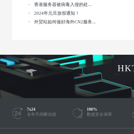
香港服务器被病毒入侵的处...
·
2024年元旦放假通知！
·
外贸站如何做好海外CN2服务...
·
HK
7x24
100%
全年不间断在线
数据安全保障