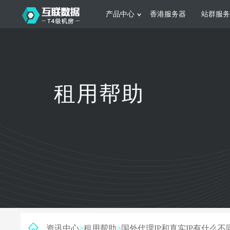
产品中心
香港服务器
站群服务
服务器租用
网站建设
游戏运营
公司介绍
联系我们
香港服务器
美国服务器
韩国服务器
根据不同规模的网站提供可定制化的架
集游戏部署、游戏
租用帮助
构和 一站式协助
大要 素帮助游戏
日本服务器
新加坡服务器
台湾服务器
马来西亚服务器
菲律宾服务器
澳洲服务器
智能家居
制造业升
荷兰服务器
加拿大服务器
法国服务器
采用全托管的一站式物联网智能服务，
多年制造业ERP
英国服务器
德国服务器
轻松构 建多种智能网物联网最佳平台
业企业 提供高效
资讯中心
>
租用帮助
>
国外代理IP和真实IP有什么