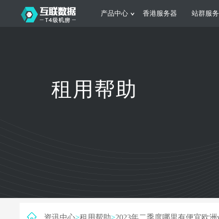
产品中心
香港服务器
站群服务
服务器租用
网站建设
游戏运营
公司介绍
联系我们
香港服务器
美国服务器
韩国服务器
根据不同规模的网站提供可定制化的架
集游戏部署、游戏
租用帮助
构和 一站式协助
大要 素帮助游戏
日本服务器
新加坡服务器
台湾服务器
马来西亚服务器
菲律宾服务器
澳洲服务器
智能家居
制造业升
荷兰服务器
加拿大服务器
法国服务器
采用全托管的一站式物联网智能服务，
多年制造业ERP
英国服务器
德国服务器
轻松构 建多种智能网物联网最佳平台
业企业 提供高效
资讯中心
>
租用帮助
>
2023年二季度哪里有便宜欧洲v