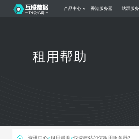
产品中心
香港服务器
站群服务
服务器租用
网站建设
游戏运营
公司介绍
联系我们
香港服务器
美国服务器
韩国服务器
根据不同规模的网站提供可定制化的架
集游戏部署、游戏
租用帮助
构和 一站式协助
大要 素帮助游戏
日本服务器
新加坡服务器
台湾服务器
马来西亚服务器
菲律宾服务器
澳洲服务器
智能家居
制造业升
荷兰服务器
加拿大服务器
法国服务器
采用全托管的一站式物联网智能服务，
多年制造业ERP
英国服务器
德国服务器
轻松构 建多种智能网物联网最佳平台
业企业 提供高效
资讯中心
>
租用帮助
>
快速建站如何租用服务器?