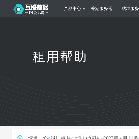
产品中心
香港服务器
站群服务
服务器租用
网站建设
游戏运营
公司介绍
联系我们
香港服务器
美国服务器
韩国服务器
根据不同规模的网站提供可定制化的架
集游戏部署、游戏
租用帮助
构和 一站式协助
大要 素帮助游戏
日本服务器
新加坡服务器
台湾服务器
马来西亚服务器
菲律宾服务器
澳洲服务器
智能家居
制造业升
荷兰服务器
加拿大服务器
法国服务器
采用全托管的一站式物联网智能服务，
多年制造业ERP
英国服务器
德国服务器
轻松构 建多种智能网物联网最佳平台
业企业 提供高效
资讯中心
>
租用帮助
>
原生ip香港vps2023年去哪里购