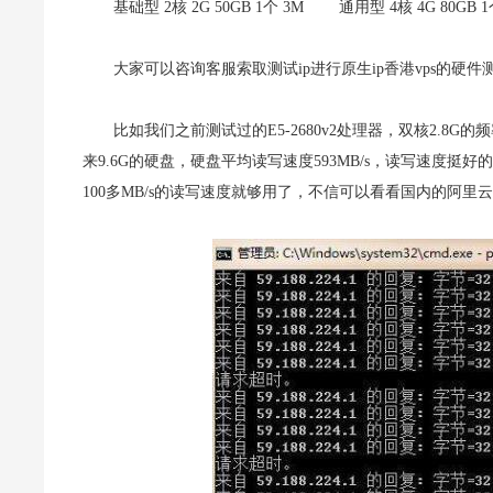
基础型 2核 2G 50GB 1个 3M 通用型 4核 4G 80GB 1
大家可以咨询客服索取测试ip进行原生ip香港vps的硬件
比如我们之前测试过的E5-2680v2处理器，
双核2.8G的
来9.6G的硬盘，硬盘平均读写速度593MB/s，读写速度
100多MB/s的读写速度就够用了，不信可以看看国内的阿里