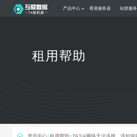
产品中心
香港服务器
站群服务
服务器租用
网站建设
游戏运营
公司介绍
联系我们
香港服务器
美国服务器
韩国服务器
根据不同规模的网站提供可定制化的架
集游戏部署、游戏
租用帮助
构和 一站式协助
大要 素帮助游戏
日本服务器
新加坡服务器
台湾服务器
马来西亚服务器
菲律宾服务器
澳洲服务器
智能家居
制造业升
荷兰服务器
加拿大服务器
法国服务器
采用全托管的一站式物联网智能服务，
多年制造业ERP
英国服务器
德国服务器
轻松构 建多种智能网物联网最佳平台
业企业 提供高效
资讯中心
>
租用帮助
>
TikTok网络无法连接，该如