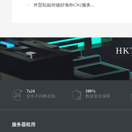
外贸站如何做好海外CN2服务...
·
HK
7x24
100%
全年不间断在线
数据安全保障
服务器租用