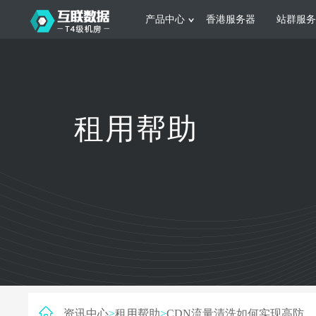
产品中心
香港服务器
站群服务
服务器租用
网站建设
游戏运营
公司介绍
联系我们
香港服务器
美国服务器
韩国服务器
根据不同规模的网站提供可定制化的架
集游戏部署、游戏
租用帮助
构和 一站式协助
大要 素帮助游戏
日本服务器
新加坡服务器
台湾服务器
马来西亚服务器
菲律宾服务器
澳洲服务器
智能家居
制造业升
荷兰服务器
加拿大服务器
法国服务器
采用全托管的一站式物联网智能服务，
多年制造业ERP
英国服务器
德国服务器
轻松构 建多种智能网物联网最佳平台
业企业 提供高效
资讯中心
>
租用帮助
>
CDN流量清洗如何实现高防