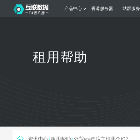
产品中心
香港服务器
站群服务
服务器租用
网站建设
游戏运营
公司介绍
联系我们
香港服务器
美国服务器
韩国服务器
根据不同规模的网站提供可定制化的架
集游戏部署、游戏
租用帮助
构和 一站式协助
大要 素帮助游戏
日本服务器
新加坡服务器
台湾服务器
马来西亚服务器
菲律宾服务器
澳洲服务器
智能家居
制造业升
荷兰服务器
加拿大服务器
法国服务器
采用全托管的一站式物联网智能服务，
多年制造业ERP
英国服务器
德国服务器
轻松构 建多种智能网物联网最佳平台
业企业 提供高效
资讯中心
>
租用帮助
>
外贸vps虚拟主机哪个好?