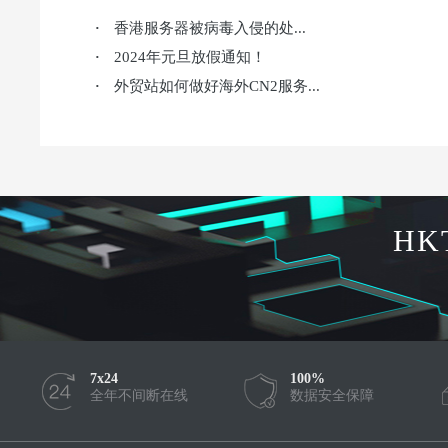
香港服务器被病毒入侵的处...
·
2024年元旦放假通知！
·
外贸站如何做好海外CN2服务...
·
HK
7x24
100%
全年不间断在线
数据安全保障