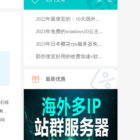
2022年最便宜的：10大国外...
·
2023年免费的windows10云主...
·
2023年日本樱花vps服务器免...
·
那些便宜好用的收费加速v软...
·
2023年，国外十大免费服务...
·
最新优惠
rpc服务器不可用的4种解决...
·
从5G角度讲讲什么是“上行...
·
我们在
国外vps 加速免费安装
·
例，
骨灰玩家教你安全搭建“游...
·
一问
V2ray节点配置连接后无法科...
·