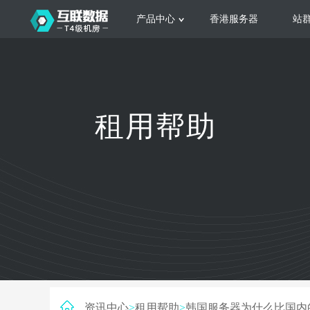
产品中心
香港服务器
站
服务器租用
云
网站建设
公司介绍
香港服务器
美国服务器
韩国服务器
根据不同规模的网站提供可定制化的架
集
租用帮助
构和 一站式协助
大
日本服务器
新加坡服务器
台湾服务器
马来西亚服务器
菲律宾服务器
澳洲服务器
智能家居
荷兰服务器
加拿大服务器
法国服务器
高
采用全托管的一站式物联网智能服务，
多
英国服务器
德国服务器
轻松构 建多种智能网物联网最佳平台
业
资讯中心
>
租用帮助
>
韩国服务器为什么比国内