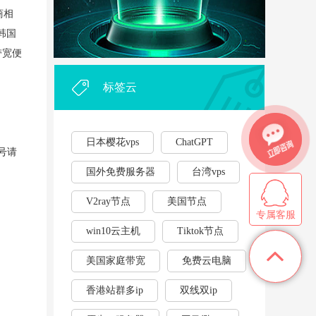
外贸企业和个人利用vps，能...
·
商相
韩国
2023年云服务器用作游戏挂...
·
带宽便
标签云
日本樱花vps
ChatGPT
型号请
国外免费服务器
台湾vps
V2ray节点
美国节点
专属客服
win10云主机
Tiktok节点
美国家庭带宽
免费云电脑
香港站群多ip
双线双ip