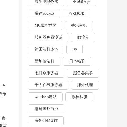
原生IP服务器
亚马逊vps
搭建Socks5
游戏私服
MC我的世界
香港主机
服务器免费测试
微软云
韩国站群多ip
isp
新加坡站群
日本站群
七日杀服务器
服务器集群
千人在线服务器
海外代理
，当
竞争
wordress建站
原神私服
搭建国外节点
一点
海外CN2直连
带宽