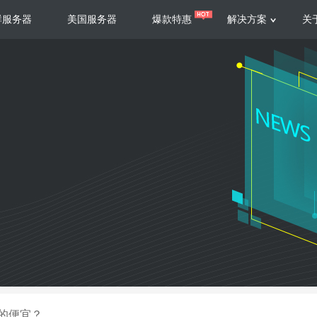
群服务器
美国服务器
爆款特惠
解决方案
关
服务器
服务器
游戏运营
视频娱乐
联系我们
服务支持
香港云服务器
美国云服务器
台湾云服务器
香港
游戏部署、游戏运营以及游戏安全三
集源视频存储、高效自动转
要 素帮助游戏企业快速部署
以及 内容分发等功能，加
新加坡云服务器
菲律宾云服务器
108全球云
机柜租
全球公有云
电信机
制造业升级
大数据营销
防服务器
年制造业ERP部署经验，为广大制造
低成本有效采集、分析、应
企业 提供高效可靠的数字化生产平台
数据，降 低20%的人工成
香港高防
美国高防
大带宽高防
定位营销
的便宜？