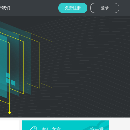
于我们
免费注册
登录
托管
金融区块链
机房
美国机房
台湾机房
码切片技术
结合金融行业的重实效、重安全的行业
速视频播放
特 点，为金融平台提供专业快速部署架
构
用
柜租用
香港机柜租用
美国机柜租用
外贸电商
用海量营销
为电商用户提供一站式解决方案，企业
本，做到精准
可根 据架构灵活调整配置，快速搭建电
商平台
热门文章
换一批