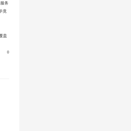
外服务
毕竟
覆盖
0