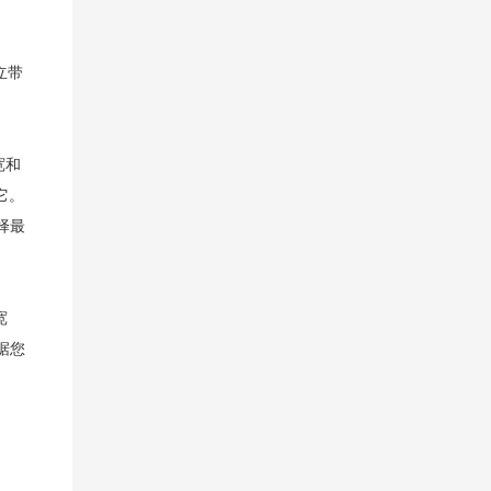
立带
宽和
它。
择最
宽
据您