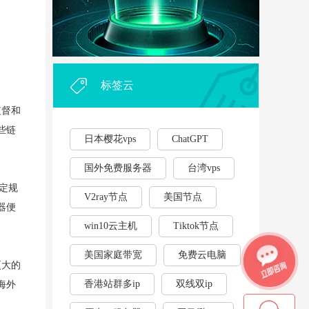
外贸企业和个人利用vps，能...
·
2023年云服务器用作游戏挂...
·
标签云
监督和
些链
日本樱花vps
ChatGPT
国外免费服务器
台湾vps
定规
V2ray节点
美国节点
器便
win10云主机
Tiktok节点
美国家庭带宽
免费云电脑
更大的
香港站群多ip
双线双ip
海外