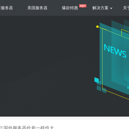
群服务器
美国服务器
爆款特惠
解决方案
关
服务器
服务器
游戏运营
视频娱乐
联系我们
服务支持
香港云服务器
美国云服务器
台湾云服务器
香港
游戏部署、游戏运营以及游戏安全三
集源视频存储、高效自动转
要 素帮助游戏企业快速部署
以及 内容分发等功能，加
新加坡云服务器
菲律宾云服务器
108全球云
机柜租
全球公有云
电信机
制造业升级
大数据营销
防服务器
年制造业ERP部署经验，为广大制造
低成本有效采集、分析、应
企业 提供高效可靠的数字化生产平台
数据，降 低20%的人工成
香港高防
美国高防
大带宽高防
定位营销
？国外服务器价差一样也大