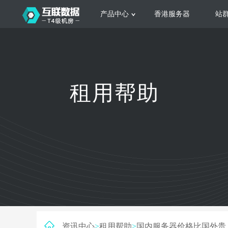
产品中心
香港服务器
站
服务器租用
云
网站建设
公司介绍
香港服务器
美国服务器
韩国服务器
根据不同规模的网站提供可定制化的架
集
租用帮助
构和 一站式协助
大
日本服务器
新加坡服务器
台湾服务器
马来西亚服务器
菲律宾服务器
澳洲服务器
智能家居
荷兰服务器
加拿大服务器
法国服务器
高
采用全托管的一站式物联网智能服务，
多
英国服务器
德国服务器
轻松构 建多种智能网物联网最佳平台
业
资讯中心
>
租用帮助
>
国内服务器价格比国外贵