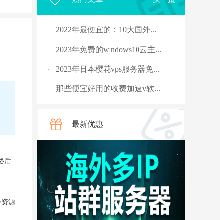
2022年最便宜的：10大国外...
·
2023年免费的windows10云主...
·
2023年日本樱花vps服务器免...
·
那些便宜好用的收费加速v软...
·
2023年，国外十大免费服务...
·
最新优惠
rpc服务器不可用的4种解决...
·
从5G角度讲讲什么是“上行...
·
格后
国外vps 加速免费安装
·
骨灰玩家教你安全搭建“游...
·
器资源
V2ray节点配置连接后无法科...
·