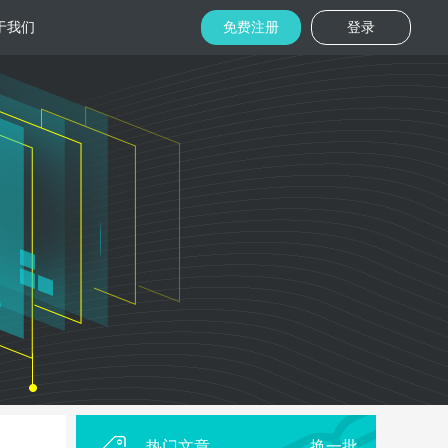
于我们
免费注册
登录
托管
金融区块链
机房
美国机房
台湾机房
码切片技术
结合金融行业的重实效、重安全的行业
速视频播放
特 点，为金融平台提供专业快速部署架
构
用
柜租用
香港机柜租用
美国机柜租用
外贸电商
用海量营销
为电商用户提供一站式解决方案，企业
本，做到精准
可根 据架构灵活调整配置，快速搭建电
商平台
热门文章
换一批