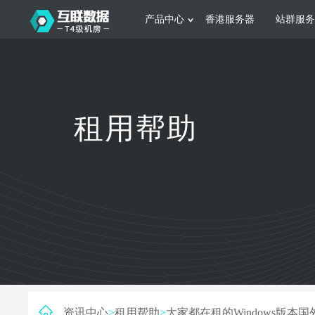
产品中心
香港服务器
站群服务
服务器租用
网站建设
游戏运营
公司介绍
联系我们
香港服务器
美国服务器
韩国服务器
根据不同规模的网站提供可定制化的架
集游戏部署、游戏
租用帮助
构和 一站式协助
大要 素帮助游戏
日本服务器
新加坡服务器
台湾服务器
马来西亚服务器
菲律宾服务器
澳洲服务器
智能家居
制造业升
荷兰服务器
加拿大服务器
法国服务器
采用全托管的一站式物联网智能服务，
多年制造业ERP
英国服务器
德国服务器
轻松构 建多种智能网物联网最佳平台
业企业 提供高效
资讯中心
>
租用帮助
>
大家都在租的Windows版本国