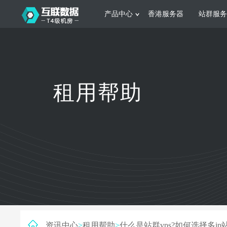
产品中心
香港服务器
站群服务
服务器租用
网站建设
游戏运营
公司介绍
联系我们
香港服务器
美国服务器
韩国服务器
根据不同规模的网站提供可定制化的架
集游戏部署、游戏
租用帮助
构和 一站式协助
大要 素帮助游戏
日本服务器
新加坡服务器
台湾服务器
马来西亚服务器
菲律宾服务器
澳洲服务器
智能家居
制造业升
荷兰服务器
加拿大服务器
法国服务器
采用全托管的一站式物联网智能服务，
多年制造业ERP
英国服务器
德国服务器
轻松构 建多种智能网物联网最佳平台
业企业 提供高效
资讯中心
>
租用帮助
>
什么是站群vps?如何选择多ip站