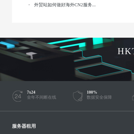
外贸站如何做好海外CN2服务...
·
HK
7x24
100%
全年不间断在线
数据安全保障
服务器租用