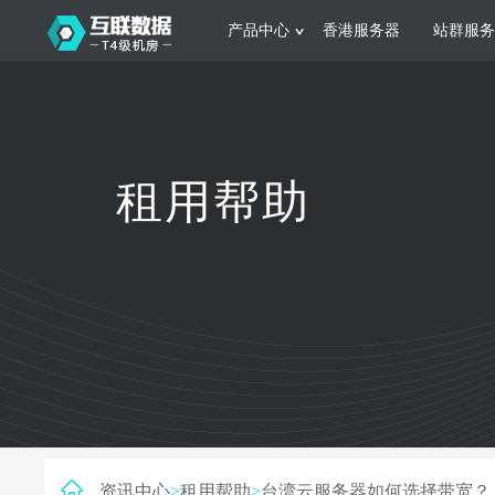
产品中心
香港服务器
站群服务
服务器租用
网站建设
游戏运营
公司介绍
联系我们
香港服务器
美国服务器
韩国服务器
根据不同规模的网站提供可定制化的架
集游戏部署、游戏
租用帮助
构和 一站式协助
大要 素帮助游戏
日本服务器
新加坡服务器
台湾服务器
马来西亚服务器
菲律宾服务器
澳洲服务器
智能家居
制造业升
荷兰服务器
加拿大服务器
法国服务器
采用全托管的一站式物联网智能服务，
多年制造业ERP
英国服务器
德国服务器
轻松构 建多种智能网物联网最佳平台
业企业 提供高效
资讯中心
>
租用帮助
>
台湾云服务器如何选择带宽？