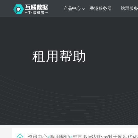
产品中心
香港服务器
站群服务
服务器租用
网站建设
游戏运营
公司介绍
联系我们
香港服务器
美国服务器
韩国服务器
根据不同规模的网站提供可定制化的架
集游戏部署、游戏
租用帮助
构和 一站式协助
大要 素帮助游戏
日本服务器
新加坡服务器
台湾服务器
马来西亚服务器
菲律宾服务器
澳洲服务器
智能家居
制造业升
荷兰服务器
加拿大服务器
法国服务器
采用全托管的一站式物联网智能服务，
多年制造业ERP
英国服务器
德国服务器
轻松构 建多种智能网物联网最佳平台
业企业 提供高效
资讯中心
>
租用帮助
>
韩国多ip站群vps对于网站优