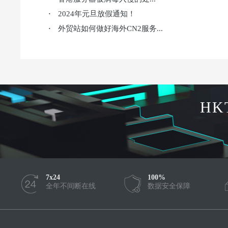
2024年元旦放假通知！
·
外贸站如何做好海外CN2服务...
·
HK
7x24
100%
全年不间断在线
数据安全保障