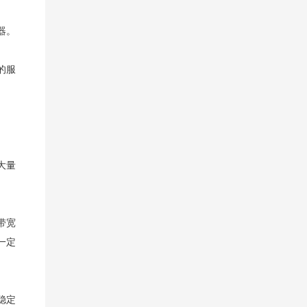
器。
的服
大量
带宽
一定
稳定