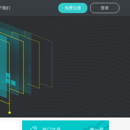
于我们
免费注册
登录
托管
金融区块链
机房
美国机房
台湾机房
码切片技术
结合金融行业的重实效、重安全的行业
速视频播放
特 点，为金融平台提供专业快速部署架
构
用
柜租用
香港机柜租用
美国机柜租用
外贸电商
用海量营销
为电商用户提供一站式解决方案，企业
本，做到精准
可根 据架构灵活调整配置，快速搭建电
商平台
热门文章
换一批