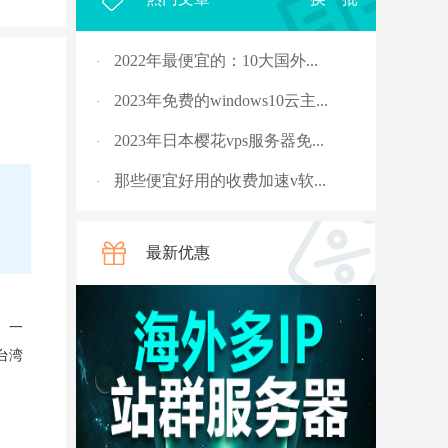
2022年最便宜的：10大国外...
·
2023年免费的windows10云主...
·
2023年日本樱花vps服务器免...
·
那些便宜好用的收费加速v软...
·
2023年，国外十大免费服务...
·
最新优惠
rpc服务器不可用的4种解决...
·
从5G角度讲讲什么是“上行...
·
。一
国外vps 加速免费安装
·
台湾
骨灰玩家教你安全搭建“游...
·
V2ray节点配置连接后无法科...
·