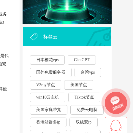
外贸企业和个人利用vps，能...
·
业务
2023年云服务器用作游戏挂...
·
坑!
标签云
还是代
日本樱花vps
ChatGPT
频繁
国外免费服务器
台湾vps
V2ray节点
美国节点
其他
win10云主机
Tiktok节点
美国家庭带宽
免费云电脑
香港站群多ip
双线双ip