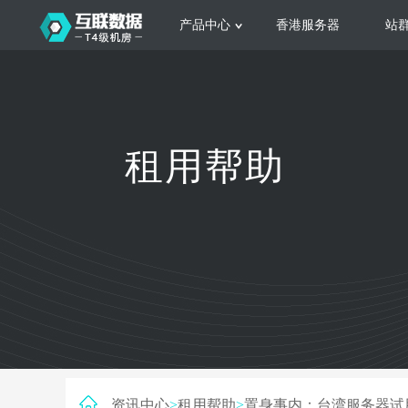
产品中心
香港服务器
站
服务器租用
云
网站建设
公司介绍
香港服务器
美国服务器
韩国服务器
根据不同规模的网站提供可定制化的架
集
租用帮助
构和 一站式协助
大
日本服务器
新加坡服务器
台湾服务器
马来西亚服务器
菲律宾服务器
澳洲服务器
智能家居
荷兰服务器
加拿大服务器
法国服务器
高
采用全托管的一站式物联网智能服务，
多
英国服务器
德国服务器
轻松构 建多种智能网物联网最佳平台
业
资讯中心
>
租用帮助
>
置身事内：台湾服务器试