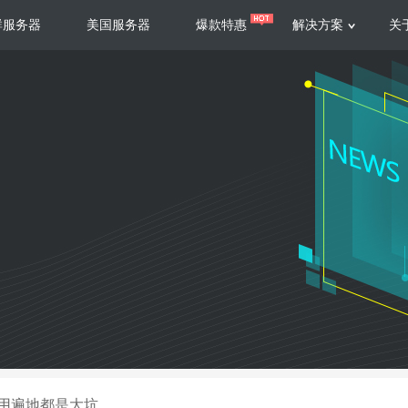
群服务器
美国服务器
爆款特惠
解决方案
关
服务器
服务器
游戏运营
视频娱乐
联系我们
服务支持
香港云服务器
美国云服务器
台湾云服务器
香港
游戏部署、游戏运营以及游戏安全三
集源视频存储、高效自动转
要 素帮助游戏企业快速部署
以及 内容分发等功能，加
新加坡云服务器
菲律宾云服务器
108全球云
机柜租
全球公有云
电信机
制造业升级
大数据营销
防服务器
年制造业ERP部署经验，为广大制造
低成本有效采集、分析、应
企业 提供高效可靠的数字化生产平台
数据，降 低20%的人工成
香港高防
美国高防
大带宽高防
定位营销
用遍地都是大坑