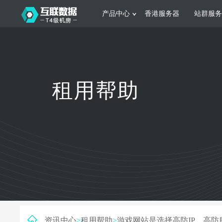
产品中心
香港服务器
站群服务
服务器租用
网站建设
游戏运营
公司介绍
联系我们
香港服务器
美国服务器
韩国服务器
根据不同规模的网站提供可定制化的架
集游戏部署、游戏
租用帮助
构和 一站式协助
大要 素帮助游戏
日本服务器
新加坡服务器
台湾服务器
马来西亚服务器
菲律宾服务器
澳洲服务器
智能家居
制造业升
荷兰服务器
加拿大服务器
法国服务器
采用全托管的一站式物联网智能服务，
多年制造业ERP
英国服务器
德国服务器
轻松构 建多种智能网物联网最佳平台
业企业 提供高效
资讯中心
>
租用帮助
>
游戏网站是选择高防IP、高防