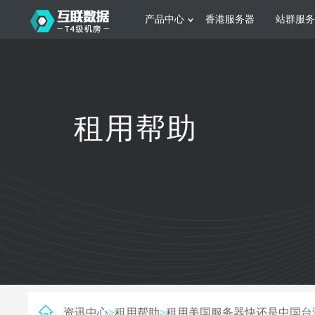
产品中心
香港服务器
站群服务
服务器租用
网站建设
游戏运营
公司介绍
联系我们
香港服务器
美国服务器
韩国服务器
根据不同规模的网站提供可定制化的架
集游戏部署、游戏
租用帮助
构和 一站式协助
大要 素帮助游戏
日本服务器
新加坡服务器
台湾服务器
马来西亚服务器
菲律宾服务器
澳洲服务器
智能家居
制造业升
荷兰服务器
加拿大服务器
法国服务器
采用全托管的一站式物联网智能服务，
多年制造业ERP
英国服务器
德国服务器
轻松构 建多种智能网物联网最佳平台
业企业 提供高效
资讯中心
>
租用帮助
>
租用美国服务器快还是中国台