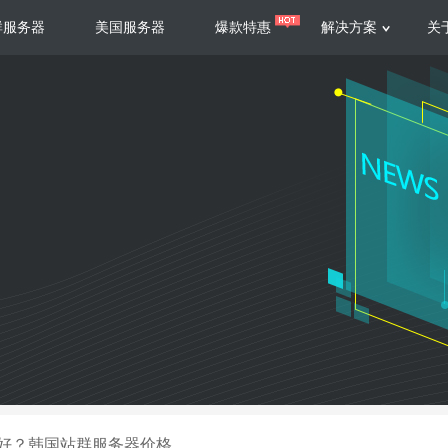
群服务器
美国服务器
爆款特惠
解决方案
关
服务器
服务器
游戏运营
视频娱乐
联系我们
服务支持
香港云服务器
美国云服务器
台湾云服务器
香港
游戏部署、游戏运营以及游戏安全三
集源视频存储、高效自动转
要 素帮助游戏企业快速部署
以及 内容分发等功能，加
新加坡云服务器
菲律宾云服务器
108全球云
机柜租
全球公有云
电信机
制造业升级
大数据营销
防服务器
年制造业ERP部署经验，为广大制造
低成本有效采集、分析、应
企业 提供高效可靠的数字化生产平台
数据，降 低20%的人工成
香港高防
美国高防
大带宽高防
定位营销
好？韩国站群服务器价格