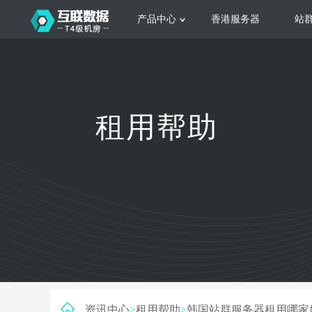
产品中心
香港服务器
站
服务器租用
云
网站建设
公司介绍
香港服务器
美国服务器
韩国服务器
根据不同规模的网站提供可定制化的架
集
租用帮助
构和 一站式协助
大
日本服务器
新加坡服务器
台湾服务器
马来西亚服务器
菲律宾服务器
澳洲服务器
智能家居
荷兰服务器
加拿大服务器
法国服务器
高
采用全托管的一站式物联网智能服务，
多
英国服务器
德国服务器
轻松构 建多种智能网物联网最佳平台
业
资讯中心
>
租用帮助
>
韩国站群服务器租用哪家