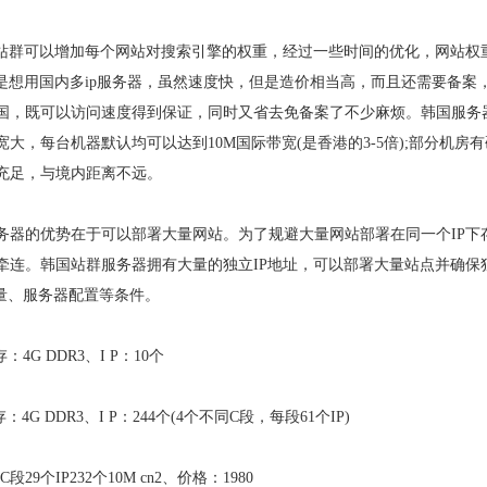
用站群可以增加每个网站对搜索引擎的权重，经过一些时间的优化，网站权
是想用国内多ip服务器，虽然速度快，但是造价相当高，而且还需要备案
国，既可以访问速度得到保证，同时又省去免备案了不少麻烦。韩国服务
，每台机器默认均可以达到10M国际带宽(是香港的3-5倍);部分机房
充足，与境内距离不远。
务器的优势在于可以部署大量网站。为了规避大量网站部署在同一个IP下
牵连。韩国站群服务器拥有大量的独立IP地址，可以部署大量站点并确保
数量、服务器配置等条件。
：4G DDR3、
I P：10个
：4G DDR3、
I P：244个(4个不同C段，每段61个IP)
个C段29个IP232个10M cn2、价格：1980