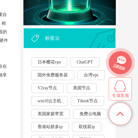
外贸企业和个人利用vps，能...
·
重自
2023年云服务器用作游戏挂...
·
，相
器的
标签云
有硬件
日本樱花vps
ChatGPT
存在
独享
国外免费服务器
台湾vps
V2ray节点
美国节点
专属客服
win10云主机
Tiktok节点
美国家庭带宽
免费云电脑
香港站群多ip
双线双ip