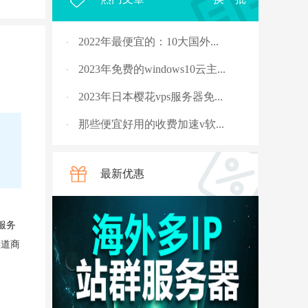
2022年最便宜的：10大国外...
·
2023年免费的windows10云主...
·
2023年日本樱花vps服务器免...
·
那些便宜好用的收费加速v软...
·
2023年，国外十大免费服务...
·
最新优惠
rpc服务器不可用的4种解决...
·
从5G角度讲讲什么是“上行...
·
服务
国外vps 加速免费安装
·
渠道商
骨灰玩家教你安全搭建“游...
·
V2ray节点配置连接后无法科...
·