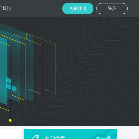
于我们
免费注册
登录
托管
金融区块链
机房
美国机房
台湾机房
码切片技术
结合金融行业的重实效、重安全的行业
速视频播放
特 点，为金融平台提供专业快速部署架
构
用
柜租用
香港机柜租用
美国机柜租用
外贸电商
用海量营销
为电商用户提供一站式解决方案，企业
本，做到精准
可根 据架构灵活调整配置，快速搭建电
商平台
热门文章
换一批