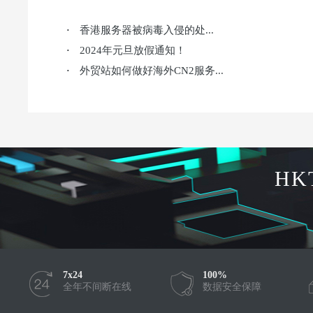
香港服务器被病毒入侵的处...
·
2024年元旦放假通知！
·
外贸站如何做好海外CN2服务...
·
HK
7x24
100%
全年不间断在线
数据安全保障