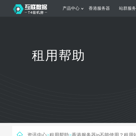
产品中心
香港服务器
站群服务
服务器租用
网站建设
游戏运营
公司介绍
联系我们
香港服务器
美国服务器
韩国服务器
根据不同规模的网站提供可定制化的架
集游戏部署、游戏
租用帮助
构和 一站式协助
大要 素帮助游戏
日本服务器
新加坡服务器
台湾服务器
马来西亚服务器
菲律宾服务器
澳洲服务器
智能家居
制造业升
荷兰服务器
加拿大服务器
法国服务器
采用全托管的一站式物联网智能服务，
多年制造业ERP
英国服务器
德国服务器
轻松构 建多种智能网物联网最佳平台
业企业 提供高效
资讯中心
>
租用帮助
>
香港服务器ip不能使用？租用