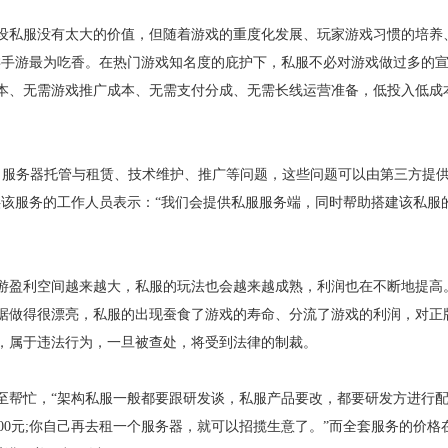
设私服没有太大的价值，但随着游戏的重度化发展、玩家游戏习惯的培养
类手游最为吃香。在热门游戏知名度的庇护下，私服不必对游戏做过多的
本、无需游戏推广成本、无需支付分成、无需长线运营准备，低投入低成
、服务器托管与租赁、技术维护、推广等问题，这些问题可以由第三方提供
供该服务的工作人员表示：“我们会提供私服服务端，同时帮助搭建该私服
游盈利空间越来越大，私服的玩法也会越来越成熟，利润也在不断地提高
据做得很漂亮，私服的出现蚕食了游戏的寿命、分流了游戏的利润，对正
，属于违法行为，一旦被查处，将受到法律的制裁。
至帮忙，“架构私服一般都要跟研发谈，私服产品要改，都要研发方进行
00元;你自己再去租一个服务器，就可以招揽生意了。”而全套服务的价格