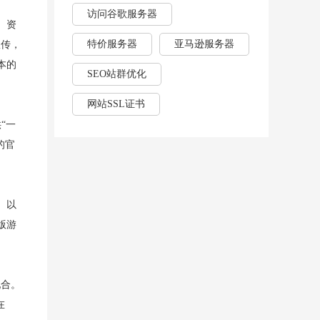
访问谷歌服务器
、资
特价服务器
亚马逊服务器
宣传，
本的
SEO站群优化
网站SSL证书
“一
的官
。以
版游
配合。
在