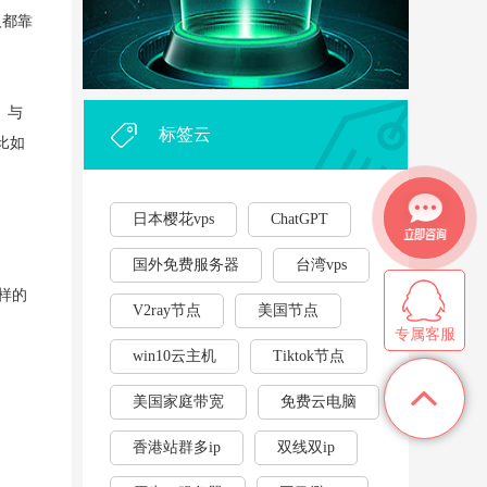
外贸企业和个人利用vps，能...
·
人都靠
2023年云服务器用作游戏挂...
·
。与
标签云
比如
日本樱花vps
ChatGPT
国外免费服务器
台湾vps
这样的
V2ray节点
美国节点
专属客服
win10云主机
Tiktok节点
美国家庭带宽
免费云电脑
香港站群多ip
双线双ip