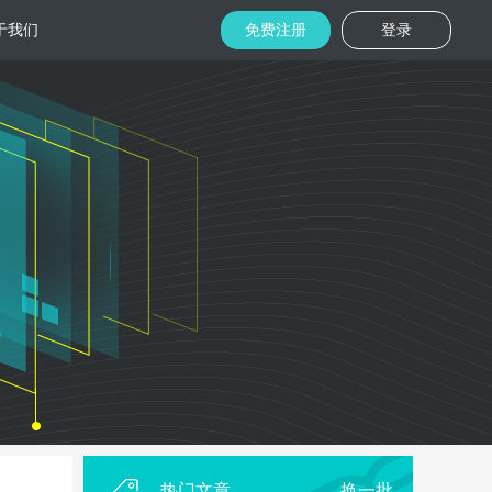
于我们
免费注册
登录
托管
金融区块链
机房
美国机房
台湾机房
码切片技术
结合金融行业的重实效、重安全的行业
速视频播放
特 点，为金融平台提供专业快速部署架
构
用
柜租用
香港机柜租用
美国机柜租用
外贸电商
用海量营销
为电商用户提供一站式解决方案，企业
本，做到精准
可根 据架构灵活调整配置，快速搭建电
商平台
热门文章
换一批