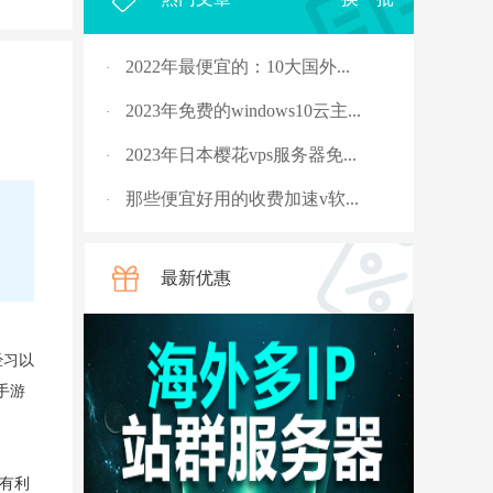
2022年最便宜的：10大国外...
·
2023年免费的windows10云主...
·
2023年日本樱花vps服务器免...
·
那些便宜好用的收费加速v软...
·
2023年，国外十大免费服务...
·
最新优惠
rpc服务器不可用的4种解决...
·
从5G角度讲讲什么是“上行...
·
经习以
国外vps 加速免费安装
·
手游
骨灰玩家教你安全搭建“游...
·
V2ray节点配置连接后无法科...
·
有利