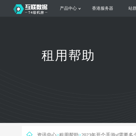
产品中心
香港服务器
站
服务器租用
云
网站建设
公司介绍
香港服务器
美国服务器
韩国服务器
根据不同规模的网站提供可定制化的架
集
租用帮助
构和 一站式协助
大
日本服务器
新加坡服务器
台湾服务器
马来西亚服务器
菲律宾服务器
澳洲服务器
智能家居
荷兰服务器
加拿大服务器
法国服务器
高
采用全托管的一站式物联网智能服务，
多
英国服务器
德国服务器
轻松构 建多种智能网物联网最佳平台
业
资讯中心
>
租用帮助
>
2023年开个手游sf需要多