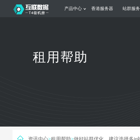
产品中心
香港服务器
站群服务
服务器租用
网站建设
游戏运营
公司介绍
联系我们
香港服务器
美国服务器
韩国服务器
根据不同规模的网站提供可定制化的架
集游戏部署、游戏
租用帮助
构和 一站式协助
大要 素帮助游戏
日本服务器
新加坡服务器
台湾服务器
马来西亚服务器
菲律宾服务器
澳洲服务器
智能家居
制造业升
荷兰服务器
加拿大服务器
法国服务器
采用全托管的一站式物联网智能服务，
多年制造业ERP
英国服务器
德国服务器
轻松构 建多种智能网物联网最佳平台
业企业 提供高效
资讯中心
>
租用帮助
>
做好站群优化，建议选择多ip