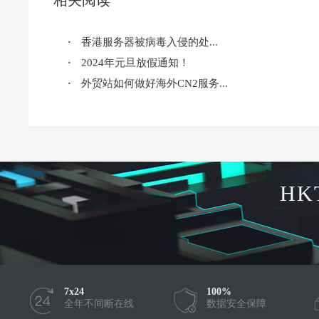
相关阅读
香港服务器被病毒入侵的处...
·
2024年元旦放假通知！
·
外贸站如何做好海外CN2服务...
·
HK
7x24
100%
全年不间断在线
数据安全保障