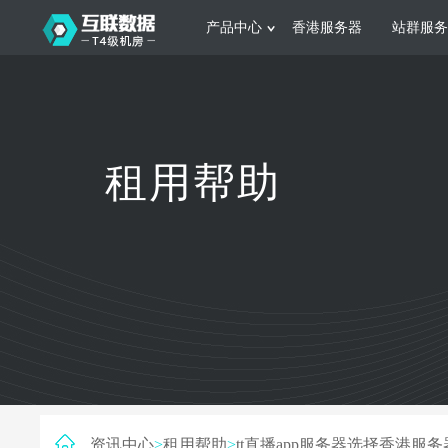
产品中心
香港服务器
站群服务
服务器租用
网站建设
游戏运营
公司介绍
联系我们
香港服务器
美国服务器
韩国服务器
根据不同规模的网站提供可定制化的架
集游戏部署、游戏
租用帮助
构和 一站式协助
大要 素帮助游戏
日本服务器
新加坡服务器
台湾服务器
马来西亚服务器
菲律宾服务器
澳洲服务器
智能家居
制造业升
荷兰服务器
加拿大服务器
法国服务器
采用全托管的一站式物联网智能服务，
多年制造业ERP
英国服务器
德国服务器
轻松构 建多种智能网物联网最佳平台
业企业 提供高效
资讯中心
>
租用帮助
>
tt直播app服务器选择香港服