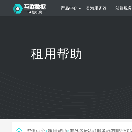
产品中心
香港服务器
站群服务
服务器租用
网站建设
游戏运营
公司介绍
联系我们
香港服务器
美国服务器
韩国服务器
根据不同规模的网站提供可定制化的架
集游戏部署、游戏
租用帮助
构和 一站式协助
大要 素帮助游戏
日本服务器
新加坡服务器
台湾服务器
马来西亚服务器
菲律宾服务器
澳洲服务器
智能家居
制造业升
荷兰服务器
加拿大服务器
法国服务器
采用全托管的一站式物联网智能服务，
多年制造业ERP
英国服务器
德国服务器
轻松构 建多种智能网物联网最佳平台
业企业 提供高效
资讯中心
>
租用帮助
>
海外多ip站群服务器有哪些优