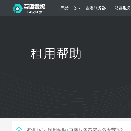
产品中心
香港服务器
站群服务
服务器租用
网站建设
游戏运营
公司介绍
联系我们
香港服务器
美国服务器
韩国服务器
根据不同规模的网站提供可定制化的架
集游戏部署、游戏
租用帮助
构和 一站式协助
大要 素帮助游戏
日本服务器
新加坡服务器
台湾服务器
马来西亚服务器
菲律宾服务器
澳洲服务器
智能家居
制造业升
荷兰服务器
加拿大服务器
法国服务器
采用全托管的一站式物联网智能服务，
多年制造业ERP
英国服务器
德国服务器
轻松构 建多种智能网物联网最佳平台
业企业 提供高效
资讯中心
>
租用帮助
>
直播服务器需要多大带宽?