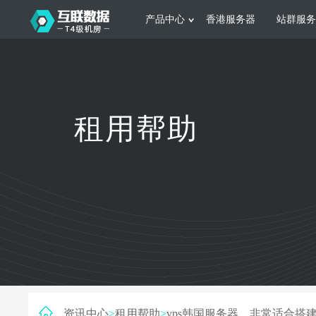
产品中心
香港服务器
站群服务
服务器租用
网站建设
游戏运营
公司介绍
联系我们
香港服务器
美国服务器
韩国服务器
根据不同规模的网站提供可定制化的架
集游戏部署、游戏
租用帮助
构和 一站式协助
大要 素帮助游戏
日本服务器
新加坡服务器
台湾服务器
马来西亚服务器
菲律宾服务器
澳洲服务器
智能家居
制造业升
荷兰服务器
加拿大服务器
法国服务器
采用全托管的一站式物联网智能服务，
多年制造业ERP
英国服务器
德国服务器
轻松构 建多种智能网物联网最佳平台
业企业 提供高效
资讯中心
>
租用帮助
>
vps韩国服务器，非常适合搭