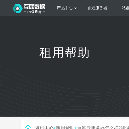
产品中心
香港服务器
站
服务器租用
云
网站建设
公司介绍
香港服务器
美国服务器
韩国服务器
根据不同规模的网站提供可定制化的架
集
租用帮助
构和 一站式协助
大
日本服务器
新加坡服务器
台湾服务器
马来西亚服务器
菲律宾服务器
澳洲服务器
智能家居
荷兰服务器
加拿大服务器
法国服务器
高
采用全托管的一站式物联网智能服务，
多
英国服务器
德国服务器
轻松构 建多种智能网物联网最佳平台
业
资讯中心
>
租用帮助
>
台湾云服务器怎么样?测