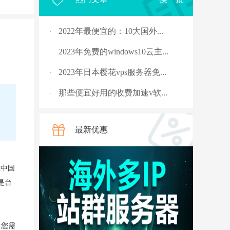
2022年最便宜的：10大国外...
·
2023年免费的windows10云主...
·
2023年日本樱花vps服务器免...
·
那些便宜好用的收费加速v软...
·
2023年，国外十大免费服务...
·
最新优惠
rpc服务器不可用的4种解决...
·
从5G角度讲讲什么是“上行...
·
在中国
国外vps 加速免费安装
·
是台
骨灰玩家教你安全搭建“游...
·
V2ray节点配置连接后无法科...
·
，您需