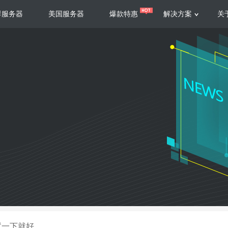
群服务器
美国服务器
爆款特惠
解决方案
关
服务器
服务器
游戏运营
视频娱乐
联系我们
服务支持
香港云服务器
美国云服务器
台湾云服务器
香港
游戏部署、游戏运营以及游戏安全三
集源视频存储、高效自动转
要 素帮助游戏企业快速部署
以及 内容分发等功能，加
新加坡云服务器
菲律宾云服务器
108全球云
机柜租
全球公有云
电信机
制造业升级
大数据营销
防服务器
年制造业ERP部署经验，为广大制造
低成本有效采集、分析、应
企业 提供高效可靠的数字化生产平台
数据，降 低20%的人工成
香港高防
美国高防
大带宽高防
定位营销
试一下就好