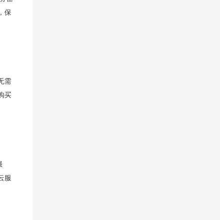
，保
无需
购买
强
云服