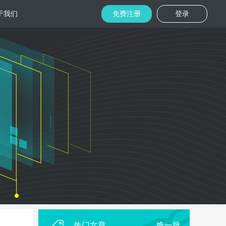
于我们
免费注册
登录
托管
金融区块链
机房
美国机房
台湾机房
码切片技术
结合金融行业的重实效、重安全的行业
速视频播放
特 点，为金融平台提供专业快速部署架
构
用
柜租用
香港机柜租用
美国机柜租用
外贸电商
用海量营销
为电商用户提供一站式解决方案，企业
本，做到精准
可根 据架构灵活调整配置，快速搭建电
商平台
热门文章
换一批