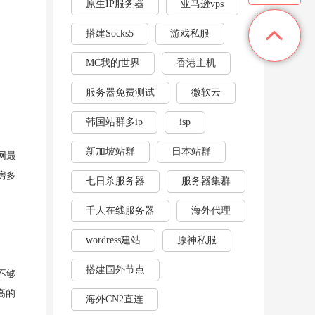
原生IP服务器
亚马逊vps
搭建Socks5
游戏私服
MC我的世界
香港主机
服务器免费测试
微软云
韩国站群多ip
isp
新加坡站群
日本站群
网最
房多
七日杀服务器
服务器集群
千人在线服务器
海外代理
wordress建站
原神私服
搭建国外节点
不够
高的
海外CN2直连