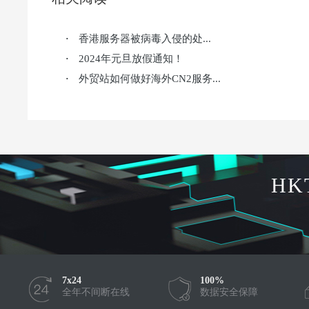
香港服务器被病毒入侵的处...
·
2024年元旦放假通知！
·
外贸站如何做好海外CN2服务...
·
HK
7x24
100%
全年不间断在线
数据安全保障