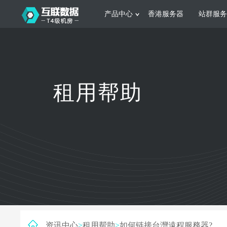
产品中心
香港服务器
站群服务
服务器租用
网站建设
游戏运营
公司介绍
联系我们
香港服务器
美国服务器
韩国服务器
根据不同规模的网站提供可定制化的架
集游戏部署、游戏
租用帮助
构和 一站式协助
大要 素帮助游戏
日本服务器
新加坡服务器
台湾服务器
马来西亚服务器
菲律宾服务器
澳洲服务器
智能家居
制造业升
荷兰服务器
加拿大服务器
法国服务器
采用全托管的一站式物联网智能服务，
多年制造业ERP
英国服务器
德国服务器
轻松构 建多种智能网物联网最佳平台
业企业 提供高效
资讯中心
>
租用帮助
>
如何链接台灣遠程服務器?