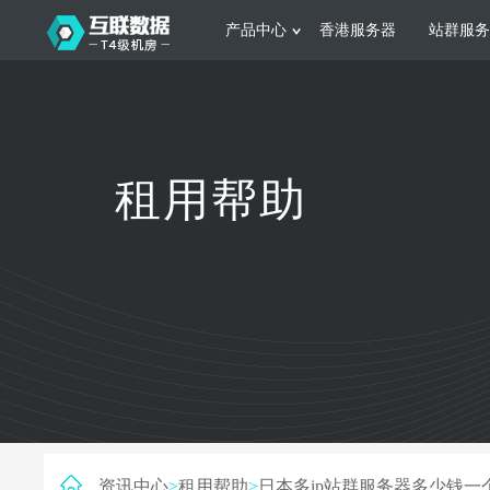
产品中心
香港服务器
站群服务
服务器租用
网站建设
游戏运营
公司介绍
联系我们
香港服务器
美国服务器
韩国服务器
根据不同规模的网站提供可定制化的架
集游戏部署、游戏
租用帮助
构和 一站式协助
大要 素帮助游戏
日本服务器
新加坡服务器
台湾服务器
马来西亚服务器
菲律宾服务器
澳洲服务器
智能家居
制造业升
荷兰服务器
加拿大服务器
法国服务器
采用全托管的一站式物联网智能服务，
多年制造业ERP
英国服务器
德国服务器
轻松构 建多种智能网物联网最佳平台
业企业 提供高效
资讯中心
>
租用帮助
>
日本多ip站群服务器多少钱一